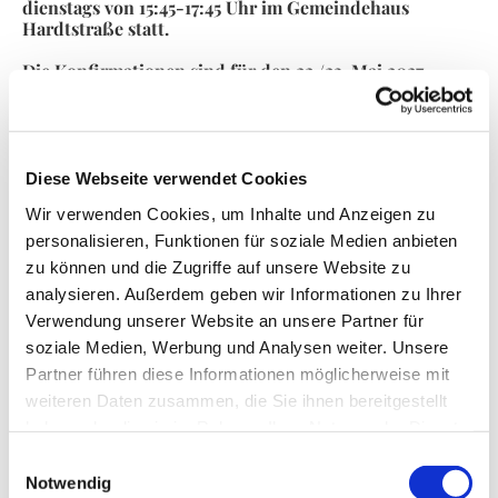
dienstags von 15:45-17:45 Uhr im Gemeindehaus
Hardtstraße statt.
Die Konfirmationen sind für den 22./23. Mai 2027
terminiert.
Der Tauf- und Vorstellungsgottesdienst findet statt am
25.04.2027.
Diese Webseite verwendet Cookies
Der Kurs wird geleitet von
Pfarrer David Kannemann,
Wir verwenden Cookies, um Inhalte und Anzeigen zu
Tel. 02191/ 66 33 59
und
Jugendleiterin Hannah Loch,
Tel. 02191/ 6 39 10
und einem Team Ehrenamtlicher.
personalisieren, Funktionen für soziale Medien anbieten
zu können und die Zugriffe auf unsere Website zu
Sie können sich auch an das Gemeindeamt unter der
analysieren. Außerdem geben wir Informationen zu Ihrer
Tel.-Nr. 02191/ 933 14 15 wenden.
Verwendung unserer Website an unsere Partner für
soziale Medien, Werbung und Analysen weiter. Unsere
Partner führen diese Informationen möglicherweise mit
weiteren Daten zusammen, die Sie ihnen bereitgestellt
---------------------------------------------------
---------------------------------------------------
haben oder die sie im Rahmen Ihrer Nutzung der Dienste
--------------------------------
gesammelt haben.
Einwilligungsauswahl
Das Wort Konfirmation kommt aus dem Lateinischen
Notwendig
und meint soviel wie "Bestärkung, Bekräftigung". Das