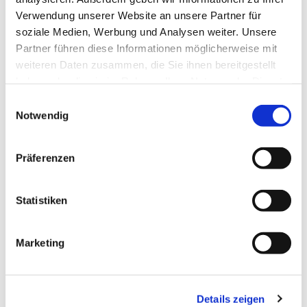
Verwendung unserer Website an unsere Partner für
Verkündigung und Seelsorge geschieht in den
soziale Medien, Werbung und Analysen weiter. Unsere
vielfältigen Angeboten unserer Gemeinde in Wort,
Partner führen diese Informationen möglicherweise mit
Musik und Tat.
weiteren Daten zusammen, die Sie ihnen bereitgestellt
haben oder die sie im Rahmen Ihrer Nutzung der Dienste
1.1 Gottesdienst
gesammelt haben.
Einwilligungsauswahl
Notwendig
1.2 Christ sein im Alltag
Präferenzen
Statistiken
1.3 Pastoraler Dienst
Marketing
1.4 Besuchsdienst
Details zeigen