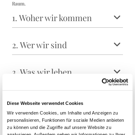
Raum.
1. Woher wir kommen
2. Wer wir sind
3. Was wir leben
Unser Gemeindeleben
Diese Webseite verwendet Cookies
1. Verkündigung und
Wir verwenden Cookies, um Inhalte und Anzeigen zu
personalisieren, Funktionen für soziale Medien anbieten
Seelsorge
zu können und die Zugriffe auf unsere Website zu
analysieren. Außerdem geben wir Informationen zu Ihrer