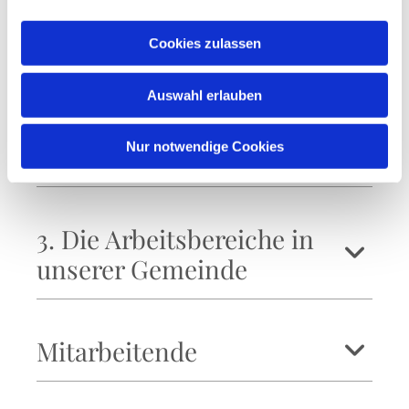
1.5 Umgang mit Trauer und
Cookies zulassen
Tod
Auswahl erlauben
Nur notwendige Cookies
2. Diakonie
3. Die Arbeitsbereiche in
unserer Gemeinde
Mitarbeitende