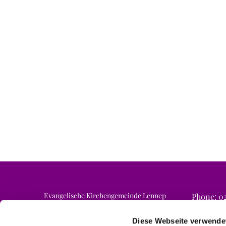
Evangelische Kirchengemeinde Lennep
Phone: 02
Email: ne
Am Finkenschlag 6a
42897 Remscheid
Diese Webseite verwende