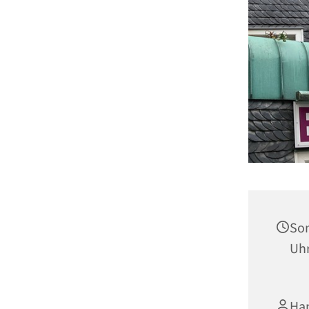
Son
Uh
Han