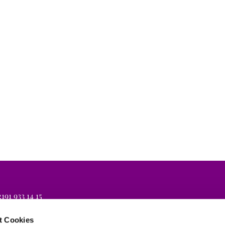
191 933 14 15
lli.koeln@evbr.de
t Cookies