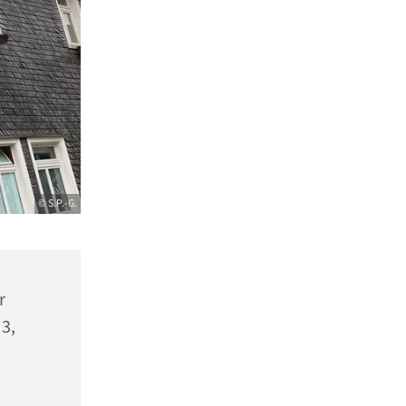
© S.P.-G.
r
 3,