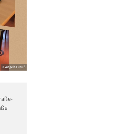
© Angela Preuß
raße-
aße