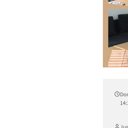
Don
14:
Jug