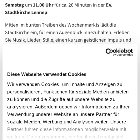
Samstag
um
11.00 Uhr
für ca. 20 Minuten in der
Ev.
Stadtkirche Lennep
!
Mitten im bunten Treiben des Wochenmarkts lädt die
Stadtkirche ein, für einen Augenblick innezuhalten. Erleben
Sie Musik, Lieder, Stille, einen kurzen geistlichen Impuls und
Gebet – ein ruhiger Start ins Wochenende.
Offen für alle – unabhängig von Konfession oder Glauben. Ob
regelmäßig oder spontan – Sie sind herzlich willkommen!
Diese Webseite verwendet Cookies
Das Team des Marktgebets bereitet jede Woche mit Liebe und
Wir verwenden Cookies, um Inhalte und Anzeigen zu
Sorgfalt den geistlichen Impuls vor und bedankt sich schon
personalisieren, Funktionen für soziale Medien anbieten
jetzt für Ihr Kommen, Ihre Offenheit und freut sich auf Sie.
zu können und die Zugriffe auf unsere Website zu
analysieren. Außerdem geben wir Informationen zu Ihrer
Verwendung unserer Website an unsere Partner für
soziale Medien, Werbung und Analysen weiter. Unsere
Partner führen diese Informationen möglicherweise mit
weiteren Daten zusammen, die Sie ihnen bereitgestellt