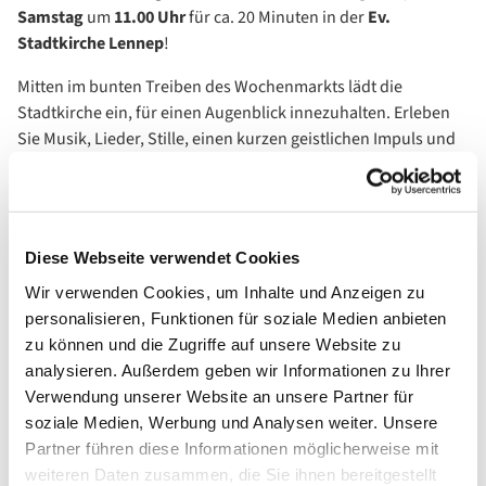
Samstag
um
11.00 Uhr
für ca. 20 Minuten in der
Ev.
Stadtkirche Lennep
!
Mitten im bunten Treiben des Wochenmarkts lädt die
Stadtkirche ein, für einen Augenblick innezuhalten. Erleben
Sie Musik, Lieder, Stille, einen kurzen geistlichen Impuls und
Gebet – ein ruhiger Start ins Wochenende.
Offen für alle – unabhängig von Konfession oder Glauben. Ob
regelmäßig oder spontan – Sie sind herzlich willkommen!
Diese Webseite verwendet Cookies
Das Team des Marktgebets bereitet jede Woche mit Liebe und
Wir verwenden Cookies, um Inhalte und Anzeigen zu
Sorgfalt den geistlichen Impuls vor und bedankt sich schon
personalisieren, Funktionen für soziale Medien anbieten
jetzt für Ihr Kommen, Ihre Offenheit und freut sich auf Sie.
zu können und die Zugriffe auf unsere Website zu
analysieren. Außerdem geben wir Informationen zu Ihrer
Verwendung unserer Website an unsere Partner für
soziale Medien, Werbung und Analysen weiter. Unsere
Partner führen diese Informationen möglicherweise mit
weiteren Daten zusammen, die Sie ihnen bereitgestellt