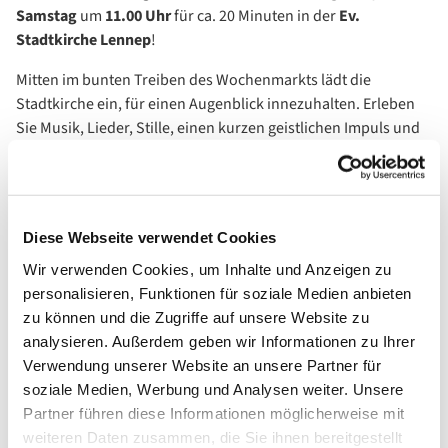
Samstag
um
11.00 Uhr
für ca. 20 Minuten in der
Ev.
Stadtkirche Lennep
!
Mitten im bunten Treiben des Wochenmarkts lädt die
Stadtkirche ein, für einen Augenblick innezuhalten. Erleben
Sie Musik, Lieder, Stille, einen kurzen geistlichen Impuls und
Gebet – ein ruhiger Start ins Wochenende.
Offen für alle – unabhängig von Konfession oder Glauben. Ob
regelmäßig oder spontan – Sie sind herzlich willkommen!
Diese Webseite verwendet Cookies
Das Team des Marktgebets bereitet jede Woche mit Liebe und
Wir verwenden Cookies, um Inhalte und Anzeigen zu
Sorgfalt den geistlichen Impuls vor und bedankt sich schon
personalisieren, Funktionen für soziale Medien anbieten
jetzt für Ihr Kommen, Ihre Offenheit und freut sich auf Sie.
zu können und die Zugriffe auf unsere Website zu
analysieren. Außerdem geben wir Informationen zu Ihrer
Verwendung unserer Website an unsere Partner für
soziale Medien, Werbung und Analysen weiter. Unsere
Partner führen diese Informationen möglicherweise mit
weiteren Daten zusammen, die Sie ihnen bereitgestellt