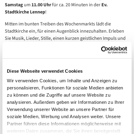
Samstag
um
11.00 Uhr
für ca. 20 Minuten in der
Ev.
Stadtkirche Lennep
!
Mitten im bunten Treiben des Wochenmarkts lädt die
Stadtkirche ein, für einen Augenblick innezuhalten. Erleben
Sie Musik, Lieder, Stille, einen kurzen geistlichen Impuls und
Gebet – ein ruhiger Start ins Wochenende.
Offen für alle – unabhängig von Konfession oder Glauben. Ob
regelmäßig oder spontan – Sie sind herzlich willkommen!
Diese Webseite verwendet Cookies
Das Team des Marktgebets bereitet jede Woche mit Liebe und
Wir verwenden Cookies, um Inhalte und Anzeigen zu
Sorgfalt den geistlichen Impuls vor und bedankt sich schon
personalisieren, Funktionen für soziale Medien anbieten
jetzt für Ihr Kommen, Ihre Offenheit und freut sich auf Sie.
zu können und die Zugriffe auf unsere Website zu
analysieren. Außerdem geben wir Informationen zu Ihrer
Verwendung unserer Website an unsere Partner für
soziale Medien, Werbung und Analysen weiter. Unsere
Partner führen diese Informationen möglicherweise mit
weiteren Daten zusammen, die Sie ihnen bereitgestellt