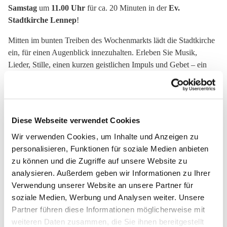
Samstag
um
11.00 Uhr
für ca. 20 Minuten in der
Ev.
Stadtkirche Lennep
!
Mitten im bunten Treiben des Wochenmarkts lädt die Stadtkirche
ein, für einen Augenblick innezuhalten. Erleben Sie Musik,
Lieder, Stille, einen kurzen geistlichen Impuls und Gebet – ein
ruhiger Start ins Wochenende.
Offen für alle – unabhängig von Konfession oder Glauben. Ob
regelmäßig oder spontan – Sie sind herzlich willkommen!
Diese Webseite verwendet Cookies
Das Team des Marktgebets bereitet jede Woche mit Liebe und
Wir verwenden Cookies, um Inhalte und Anzeigen zu
Sorgfalt den geistlichen Impuls vor und bedankt sich schon jetzt
personalisieren, Funktionen für soziale Medien anbieten
für Ihr Kommen, Ihre Offenheit und freut sich auf Sie.
zu können und die Zugriffe auf unsere Website zu
analysieren. Außerdem geben wir Informationen zu Ihrer
Verwendung unserer Website an unsere Partner für
soziale Medien, Werbung und Analysen weiter. Unsere
Partner führen diese Informationen möglicherweise mit
weiteren Daten zusammen, die Sie ihnen bereitgestellt