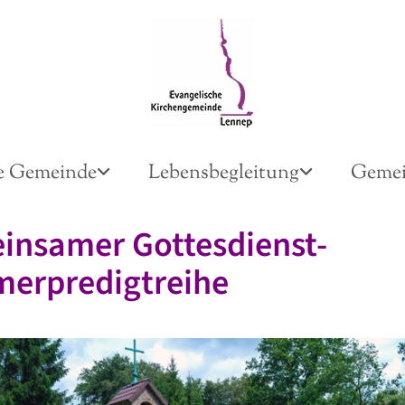
e Gemeinde
Lebensbegleitung
Gemei
insamer Gottesdienst-
erpredigtreihe