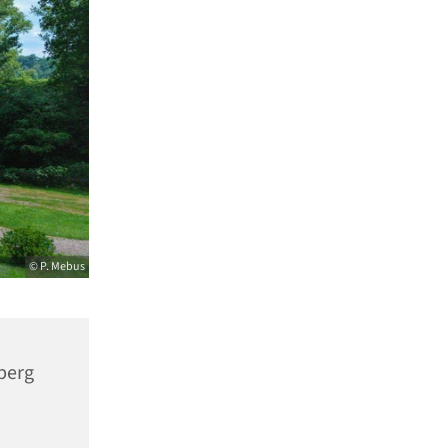
© P. Mebus
berg