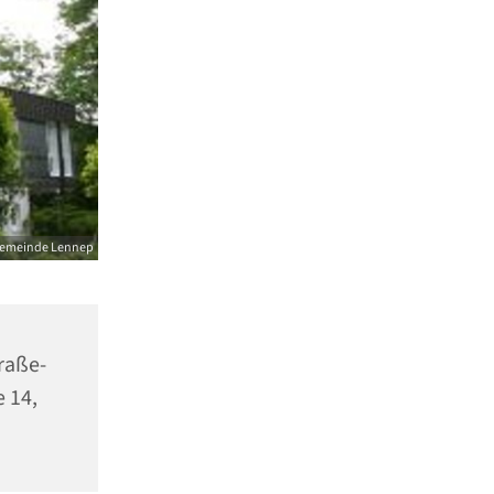
gemeinde Lennep
raße-
 14,