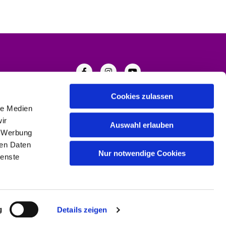
Cookies zulassen
le Medien
ir
Auswahl erlauben
, Werbung
ren Daten
Nur notwendige Cookies
ienste
g
Details zeigen