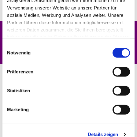
analysieren. Außerdem geben wir Informationen zu Ihrer
Verwendung unserer Website an unsere Partner für
soziale Medien, Werbung und Analysen weiter. Unsere
Partner führen diese Informationen möglicherweise mit
weiteren Daten zusammen, die Sie ihnen bereitgestellt
haben oder die sie im Rahmen Ihrer Nutzung der Dienste
Dies könnte Sie auch interessieren
gesammelt haben.
Einwilligungsauswahl
Notwendig
Präferenzen
Statistiken
Marketing
Details zeigen