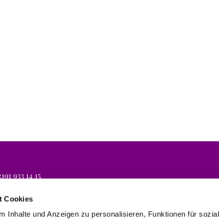
191 933 14 15
lli.koeln@evbr.de
t Cookies
 Inhalte und Anzeigen zu personalisieren, Funktionen für sozia