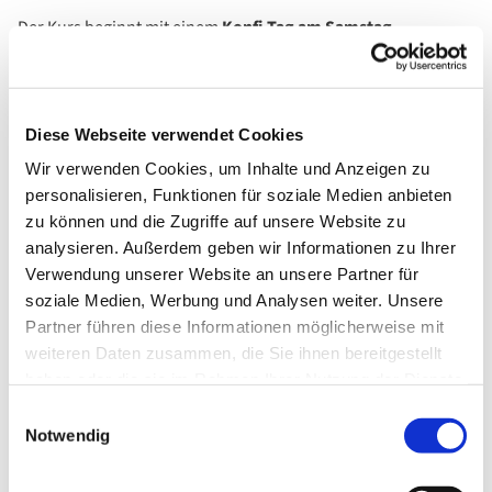
Der Kurs beginnt mit einem
Konfi-Tag am Samstag,
11.07.2026.
Ab dem 08.09.2026 findet der Kurs wöchentlich dienstags
von 15:45-17:45 Uhr im Gemeindehaus Hardtstraße statt.
Diese Webseite verwendet Cookies
Die Konfirmationen sind für den 22./23. Mai 2027 terminiert.
Wir verwenden Cookies, um Inhalte und Anzeigen zu
personalisieren, Funktionen für soziale Medien anbieten
Der Tauf- und Vorstellungsgottesdienst findet statt am
zu können und die Zugriffe auf unsere Website zu
25.04.2027.
analysieren. Außerdem geben wir Informationen zu Ihrer
Verwendung unserer Website an unsere Partner für
Der Kurs wird geleitet von
Pfarrer David Kannemann, Tel.
soziale Medien, Werbung und Analysen weiter. Unsere
02191/ 66 33 59
und
Jugendleiterin Hannah Loch, Tel. 02191/
Partner führen diese Informationen möglicherweise mit
6 39 10
und einem Team Ehrenamtlicher.
weiteren Daten zusammen, die Sie ihnen bereitgestellt
Sie können sich auch an das Gemeindeamt unter der Tel.-Nr.
haben oder die sie im Rahmen Ihrer Nutzung der Dienste
02191/ 933 14 15 wenden.
gesammelt haben.
Einwilligungsauswahl
Notwendig