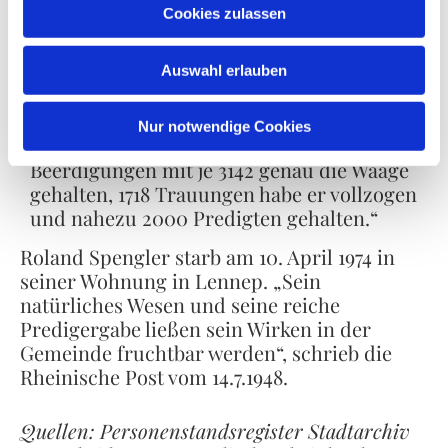
1000 Kinder umfaßt, die von mehr als 50
Cookies zulassen
Helfern und Helferinnen betreut werden
und die mit großer Treue und Verehrung
an ihrem Leiter hängen.“ Und die
Auswahl erlauben
Bergische Morgenpost vom 9.11.1964
schrieb anlässlich seines Abschiedes: „In
Nur notwendige Cookies
den 40 Jahren haben sich Taufen und
Beerdigungen mit je 3142 genau die Waage
gehalten, 1718 Trauungen habe er vollzogen
und nahezu 2000 Predigten gehalten.“
Roland Spengler starb am 10. April 1974 in
seiner Wohnung in Lennep. „Sein
natürliches Wesen und seine reiche
Predigergabe ließen sein Wirken in der
Gemeinde fruchtbar werden“, schrieb die
Rheinische Post vom 14.7.1948.
Quellen: Personenstandsregister Stadtarchiv