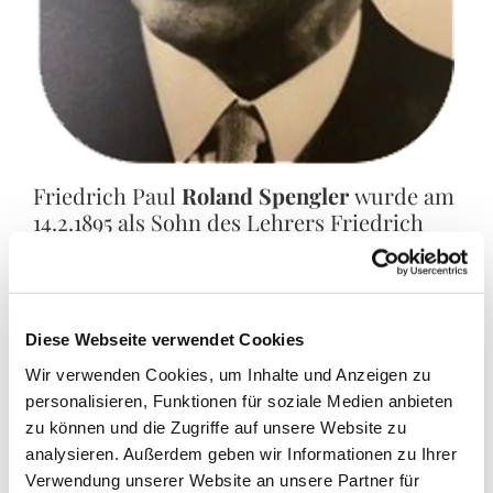
Friedrich Paul
Roland Spengler
wurde am
14.2.1895 als Sohn des Lehrers Friedrich
Wilhelm Spengler in Remscheid geboren.
Nach dem Besuch des Remscheider
Realgymnasiums studierte er 1913
zunächst zwei Semester an der
Diese Webseite verwendet Cookies
Theologischen Hochschule Bethel, vom
Wir verwenden Cookies, um Inhalte und Anzeigen zu
Frühjahr 1914 bis Herbst 1915 (drei
personalisieren, Funktionen für soziale Medien anbieten
Semester) an der Universität Bonn; es
zu können und die Zugriffe auf unsere Website zu
folgte Heeresdienst vom Herbst 1915 bis
analysieren. Außerdem geben wir Informationen zu Ihrer
Frühjahr 1918 in Frankreich; nach dem
Verwendung unserer Website an unsere Partner für
Krieg studierte er bis Herbst 2021 in