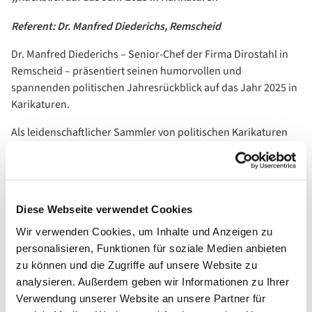
Referent: Dr. Manfred Diederichs, Remscheid
Dr. Manfred Diederichs – Senior-Chef der Firma Dirostahl in
Remscheid – präsentiert seinen humorvollen und
spannenden politischen Jahresrückblick auf das Jahr 2025 in
Karikaturen.
Als leidenschaftlicher Sammler von politischen Karikaturen
sichtet er jedes Jahr Tausende Bilder aus den verschiedenen
Medien und stellt daraus einen Vortrag mit rund 200 Bildern
zusammen. Es erwartet Sie ein unterhaltsamer, aber auch
informativer Abend.
Diese Webseite verwendet Cookies
Pfarrer i.R. Friedhelm Haun + Martin Halbach
Wir verwenden Cookies, um Inhalte und Anzeigen zu
personalisieren, Funktionen für soziale Medien anbieten
in Kooperation mit dem Kath. Bildungswerk
zu können und die Zugriffe auf unsere Website zu
Wuppertal/Solingen/Remscheid
analysieren. Außerdem geben wir Informationen zu Ihrer
Verwendung unserer Website an unsere Partner für